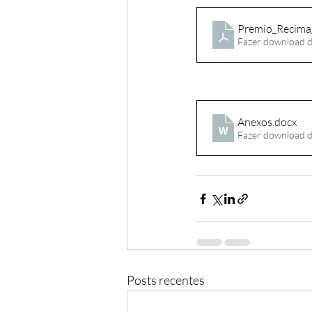
Premio_Recima_
Fazer download 
Anexos
.docx
Fazer download 
Posts recentes